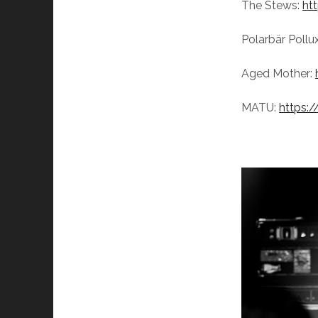
The Stews:
ht
Polarbär Pollu
Aged Mother:
MATU:
https: