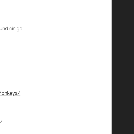
 und einige
Monkeys/
e/